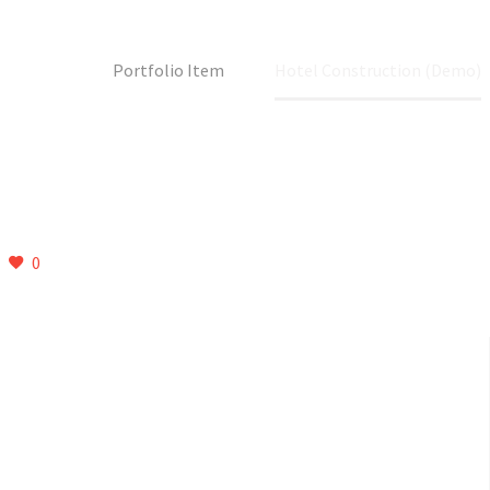
Αρχική
Portfolio Item
Hotel Construction (Demo)
0