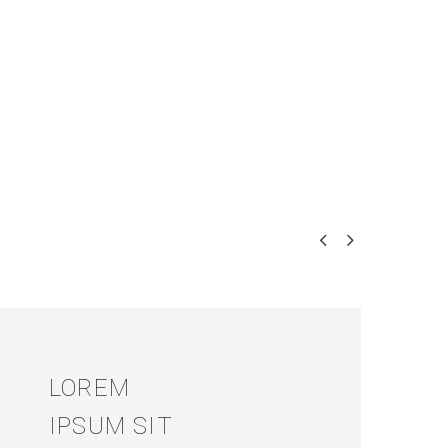


LOREM
IPSUM SIT