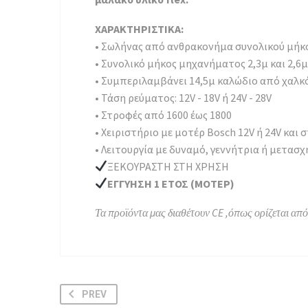
ΧΑΡΑΚΤΗΡΙΣΤΙΚΑ:
• Σωλήνας από ανθρακονήμα συνολικού μήκ
• Συνολικό μήκος μηχανήματος 2,3μ και 2,6μ
• Συμπεριλαμβάνει 14,5μ καλώδιο από χαλκο
• Τάση ρεύματος: 12V - 18V ή 24V - 28V
• Στροφές από 1600 έως 1800
• Χειριστήριο με μοτέρ Bosch 12V ή 24V και 
• Λειτουργία με δυναμό, γεννήτρια ή μετασ
ΞΕΚΟΥΡΑΣΤΗ ΣΤΗ ΧΡΗΣΗ
ΕΓΓΥΗΣΗ 1 ΕΤΟΣ (ΜΟΤΕΡ)
Τα προϊόντα μας διαθέτουν CE ,όπως ορίζεται απ
PREV