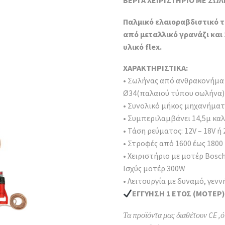
ΒΕΡΓΑ ΧΕΙΡΙΣΤΗΡΙΟ ΜΕ Σ
Παλμικό ελαιοραβδιστικό 
από μεταλλικό γρανάζι και
υλικό flex.
ΧΑΡΑΚΤΗΡΙΣΤΙΚΑ:
• Σωλήνας από ανθρακονήμα 
Ø34(παλαιού τύπου σωλήνα)
• Συνολικό μήκος μηχανήματ
• Συμπεριλαμβάνει 14,5μ καλω
• Τάση ρεύματος: 12V – 18V ή
• Στροφές από 1600 έως 1800
• Χειριστήριο με μοτέρ Bosch
Ισχύς μοτέρ 300W
• Λειτουργία με δυναμό, γεν
ΕΓΓΥΗΣΗ 1 ΕΤΟΣ (ΜΟΤΕΡ
Τα προϊόντα μας διαθέτουν CE ,ό