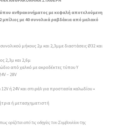
ΩΛΗΝΑ ΑΝΘΡΑΚΟΝΗΜΑ ΣΤΑΘΕΡΗ
325.00€
through
τύπου ανθρακονήματος με κεφαλή αποτελούμενη
 2 μπίλιες με 40 συνολικά ραβδάκια από μαλακό
335.00€
συνολικού μήκους 2μ και 2,3μμε διαστάσεις Ø32 και
ος 2,3μ και 2,6μ
́διο από χαλκό με ακροδέκτες τύπου Υ
 24V – 28V
 12V ή 24V και σπιράλ για προστασία καλωδίου •
νήτρια ή μετασχηματιστή
)
πως ορίζεται από τις οδηγίες του Συμβουλίου της