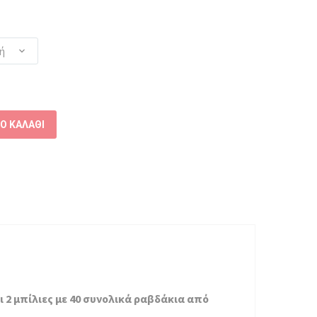
ή
Ο ΚΑΛΆΘΙ
2 μπίλιες με 40 συνολικά ραβδάκια από