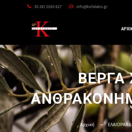


30 281 0263 627
info@kefalakis.gr


ΑΡΧΙ
ΒΕΡΓΑ 
ΑΝΘΡΑΚΟΝΗΜΑ
Αρχική
ΕΛΑΙΟΡΑΒΔ