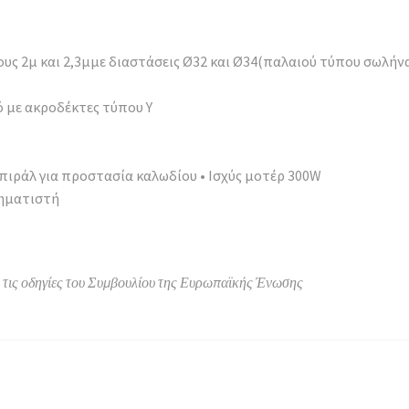
ους 2μ και 2,3μμε διαστάσεις Ø32 και Ø34(παλαιού τύπου σωλήν
́ με ακροδέκτες τύπου Υ
σπιράλ για προστασία καλωδίου • Ισχύς μοτέρ 300W
χηματιστή
ό τις οδηγίες του Συμβουλίου της Ευρωπαϊκής Ένωσης