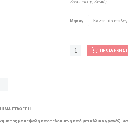
Ευρωπαϊκής Ένωσης
Μήκος
Κάντε μία επιλογ
ΒΕΡΓΑ
ΠΡΟΣΘΉΚΗ ΣΤ
ΧΕΙΡΙΣΤΗΡΙΟ
ΜΕ
ΣΩΛΗΝΑ
ΑΝΘΡΑΚΟΝΗΜΑ
ΣΤΑΘΕΡΗ
Σ
24V
(2.3m
-
ΟΝΗΜΑ ΣΤΑΘΕΡΗ
2.6m)
ποσότητα
́ματος με κεφαλή αποτελούμενη από μεταλλικό γρανάζι και 