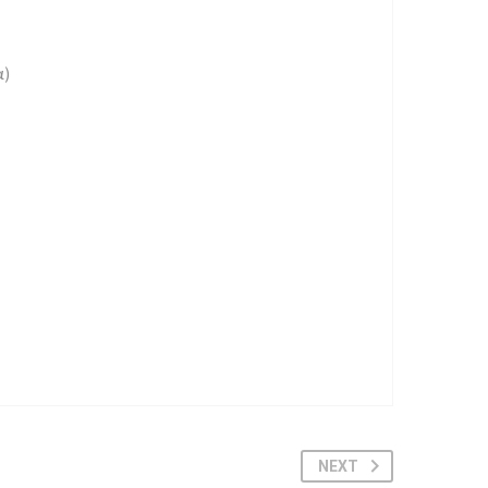
α)
NEXT