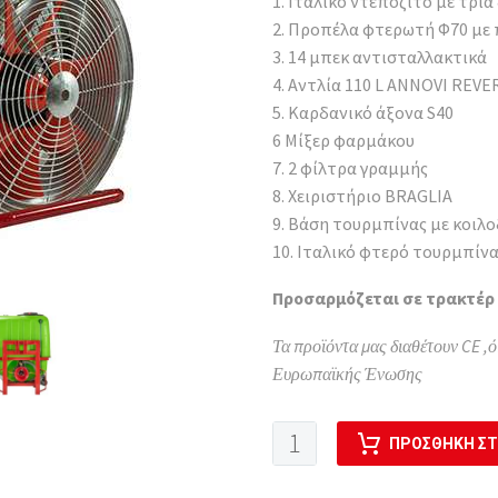
1. Ιταλικό ντεπόζιτο με τρία
2. Προπέλα φτερωτή Φ70 με 
3. 14 μπεκ αντισταλλακτικά
4. Αντλία 110 L ANNOVI REVE
5. Καρδανικό άξονα S40
6 Μίξερ φαρμάκου
7. 2 φίλτρα γραμμής
8. Χειριστήριο BRAGLIA
9. Βάση τουρμπίνας με κοιλ
10. Ιταλικό φτερό τουρμπίν
Προσαρμόζεται σε τρακτέρ 
Τα προϊόντα μας διαθέτουν CE ,ό
Ευρωπαϊκής Ένωσης
ΨΕΚΑΣΤΙΚΟ
ΠΡΟΣΘΉΚΗ ΣΤ
ΑΝΑΡΤΩΜΕΝΟ
ΜΕ