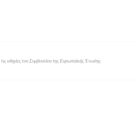
ΤΟΥΡΜΠΙNA
400L
ποσότητα
ό τις οδηγίες του Συμβουλίου της Ευρωπαϊκής Ένωσης