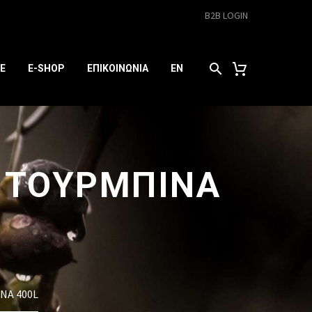
B2B LOGIN
E
E-SHOP
ΕΠΙΚΟΙΝΩΝΙΑ
EN
 ΤΟΥΡΜΠΙNA
NA 400L