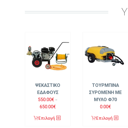
Y
ΨΕΚΑΣΤΙΚΟ
ΤΟΥΡΜΠΙΝΑ
ΕΔΑΦΟΥΣ
ΣΥΡΟΜΕΝΗ ΜΕ
–
550.00
€
ΜΥΛΟ Φ70
Price
650.00
€
0.00
€
range:
Αυτό
Αυτό
Επιλογή
Επιλογή
550.00€
το
το
through