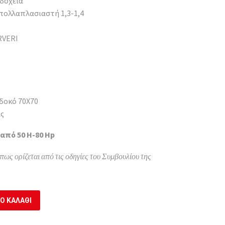
 δοχεία
πολλαπλασιαστή 1,3-1,4
RVERI
οδοκό 70Χ70
ας
από 50 Η-80 Ηp
πως ορίζεται από τις οδηγίες του Συμβουλίου της
Ο ΚΑΛΆΘΙ