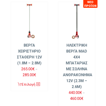
ΝΕΟ
ΠΡΟΪΟΝ
ΒΕΡΓΑ
ΗΛΕΚΤΡΙΚΗ
ΧΕΙΡΙΣΤΗΡΙΟ
ΒΕΡΓΑ MAD
ΣΤΑΘΕΡΗ 12V
4X4
(1.8M – 2.8M)
ΜΠΑΤΑΡΙΑΣ
–
265.00
€
ΜΕ ΣΩΛΗΝΑ
Price
285.00
€
ΑΝΘΡΑΚΟΝΗΜΑ
range:
12V (2.3M –
Αυτό
Επιλογή
265.00€
2.6M)
το
through
–
440.00
€
προϊόν
285.00€
Price
460.00
€
έχει
range: