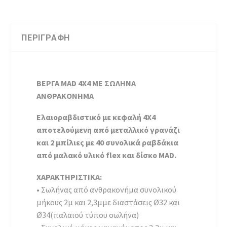
ΜΕ
ΣΩΛΗΝΑ
ΑΝΘΡΑΚΟΝΗΜΑ
ΠΕΡΙΓΡΑΦΉ
24
V
(2.3m
ΒΕΡΓΑ MAD 4X4 ΜΕ ΣΩΛΗΝΑ
–
ΑΝΘΡΑΚΟΝΗΜΑ
2.6m)
ποσότητα
Ελαιοραβδιστικό με κεφαλή 4Χ4
αποτελούμενη από μεταλλικό γρανάζι
και 2 μπίλιες με 40 συνολικά ραβδάκια
από μαλακό υλικό flex και δίσκο MAD.
ΧΑΡΑΚΤΗΡΙΣΤΙΚΑ:
• Σωλήνας από ανθρακονήμα συνολικού
μήκους 2μ και 2,3μμε διαστάσεις Ø32 και
Ø34(παλαιού τύπου σωλήνα)