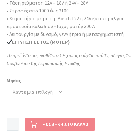
• Τάση ρεύματος: 12V – 18V ή 24V – 28V
• Στροφές από 1900 έως 2100
• Χειριστήριο με μοτέρ Bosch 12V ή 24V και σπιράλ για
προστασία καλωδίου • Ισχύς μοτέρ 300W
• Λειτουργία με δυναμό, γεννήτρια ή μετασχηματιστή
ΕΓΓΥΗΣΗ 1 ΕΤΟΣ (ΜΟΤΕΡ)
Τα προϊόντα μας διαθέτουν CE ,όπως ορίζεται από τις οδηγίες του
Συμβουλίου της Ευρωπαϊκής Ένωσης
Μήκος
Κάντε μία επιλογή
ΒΕΡΓΑ
ΠΡΟΣΘΉΚΗ ΣΤΟ ΚΑΛΆΘΙ
MAD
4X4