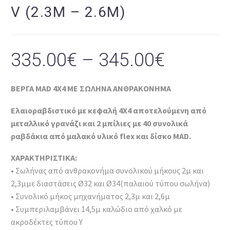
V (2.3M – 2.6M)
Price
335.00
€
–
345.00
€
range:
ΒΕΡΓΑ MAD 4X4 ΜΕ ΣΩΛΗΝΑ ΑΝΘΡΑΚΟΝΗΜΑ
335.00
through
Ελαιοραβδιστικό με κεφαλή 4Χ4 αποτελούμενη από
μεταλλικό γρανάζι και 2 μπίλιες με 40 συνολικά
345.00
ραβδάκια από μαλακό υλικό flex και δίσκο MAD.
ΧΑΡΑΚΤΗΡΙΣΤΙΚΑ:
• Σωλήνας από ανθρακονήμα συνολικού μήκους 2μ και
2,3μμε διαστάσεις Ø32 και Ø34(παλαιού τύπου σωλήνα)
• Συνολικό μήκος μηχανήματος 2,3μ και 2,6μ
• Συμπεριλαμβάνει 14,5μ καλώδιο από χαλκό με
ακροδέκτες τύπου Υ